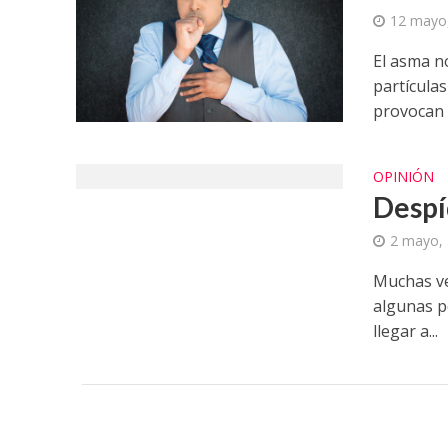
12 mayo
El asma no
partículas
provocan l
OPINIÓN
Despí
2 mayo,
Muchas vec
algunas p
llegar a...