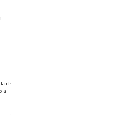
r
ida de
s a