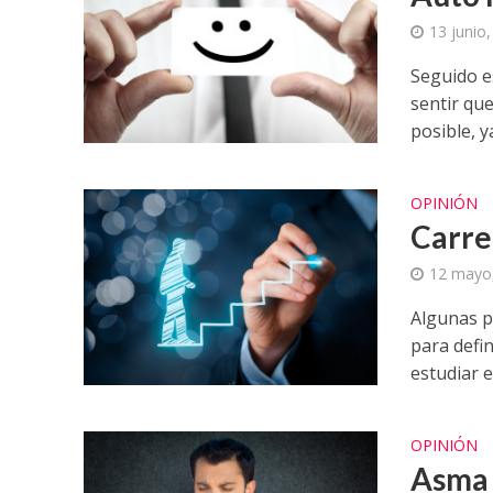
13 junio
Seguido e
sentir qu
posible, ya
OPINIÓN
Carre
12 mayo
Algunas p
para defin
estudiar en
OPINIÓN
Asma 