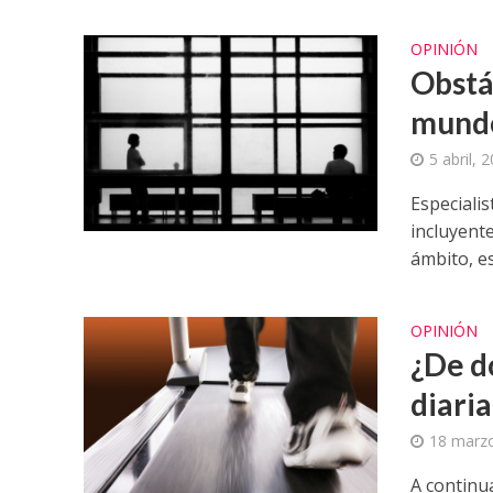
OPINIÓN
Obstá
mundo
5 abril, 
Especiali
incluyente
ámbito, es.
OPINIÓN
¿De d
diari
18 marz
A continu