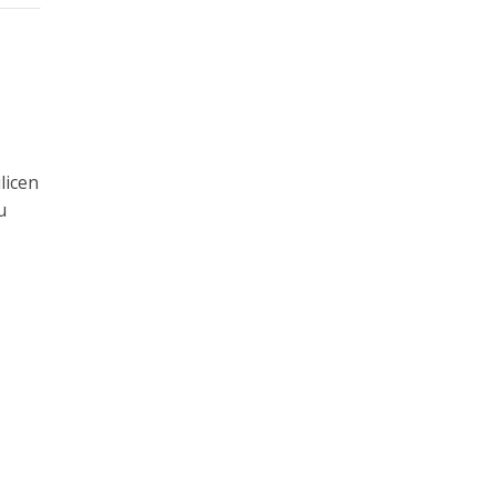
licen
u