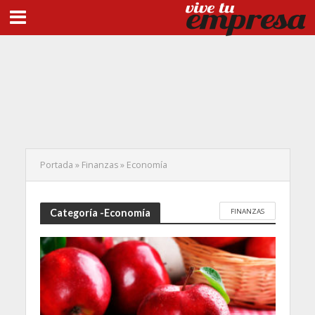
Portada
»
Finanzas
»
Economía
FINANZAS
Categoría -Economía