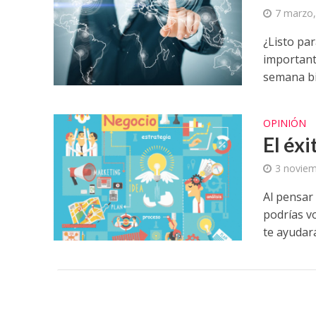
7 marzo,
¿Listo pa
important
semana bi
OPINIÓN
El éx
3 noviem
Al pensar
podrías v
te ayudará 