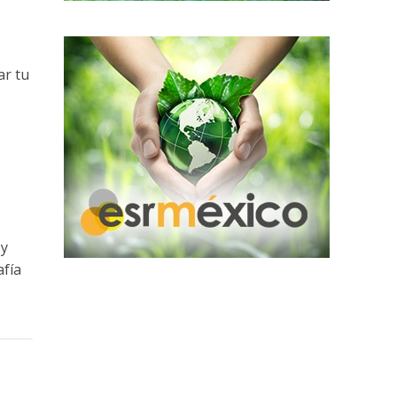
ar tu
 y
afía