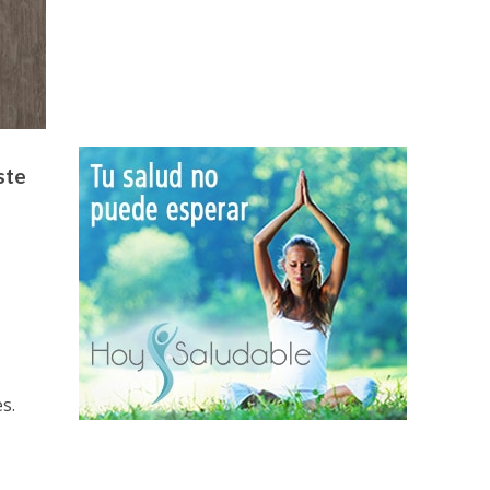
ste
s.