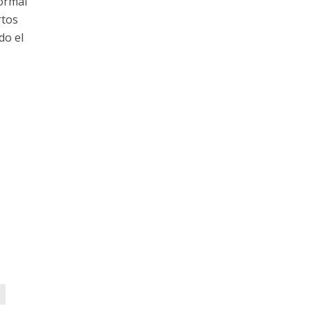
Normal
rtos
do el