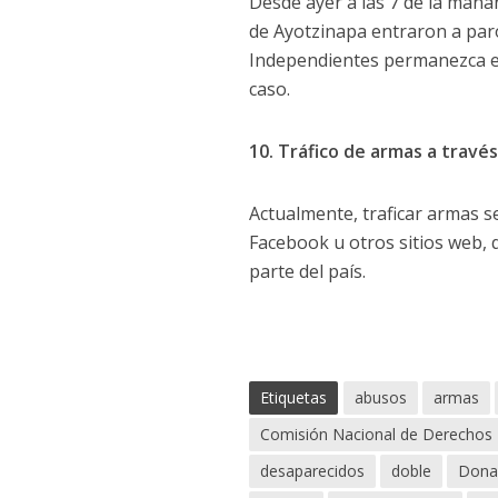
Desde ayer a las 7 de la maña
de Ayotzinapa entraron a paro
Independientes permanezca en
caso.
10. Tráfico de armas a travé
Actualmente, traficar armas s
Facebook u otros sitios web, 
parte del país.
Etiquetas
abusos
armas
Comisión Nacional de Derecho
desaparecidos
doble
Dona