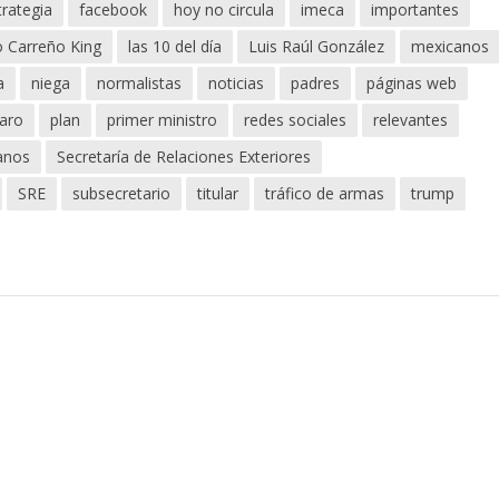
trategia
facebook
hoy no circula
imeca
importantes
o Carreño King
las 10 del día
Luis Raúl González
mexicanos
a
niega
normalistas
noticias
padres
páginas web
aro
plan
primer ministro
redes sociales
relevantes
anos
Secretaría de Relaciones Exteriores
SRE
subsecretario
titular
tráfico de armas
trump