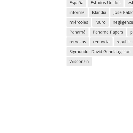
España
Estados Unidos
es
informe
Islandia
José Pabl
miércoles
Muro
negligenci
Panamá
Panama Papers
p
remesas
renuncia
republic
Sigmundur David Gunnlaugsson
Wisconsin