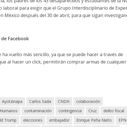
na, los padres de los 43 desaparecidos y estudiantes de la 
 laboral para exigir que el Grupo Interdisciplinario de Expe
 México después del 30 de abril, para que sigan investigan
s de Facebook
e ha vuelto más sencillo, ya que se puede hacer a través de
que al hacer un click, permitirán comprar armas de cualquier
Ayotzinapa
Carlos Sada
CNDH
colaboración
s Humanos
contaminación
contingencia
Cruz
delito fiscal
ld Trump
elecciones
embajador
Enrique Peña Nieto
EPN