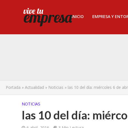
INICIO
EMPRESA Y ENTO
Portada
»
Actualidad
»
Noticias
»
las 10 del día: miércoles 6 de abri
NOTICIAS
las 10 del día: miérco
6 abril, 2016
3 Min Lectura