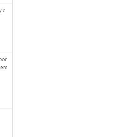
y c
 por
d em