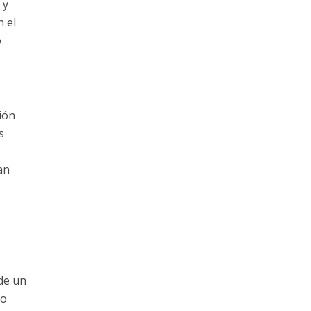
 y
n el
o
ión
s
an
 de un
lo