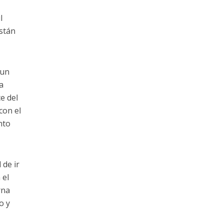
l
están
 un
a
e del
con el
nto
 de ir
 el
rna
o y