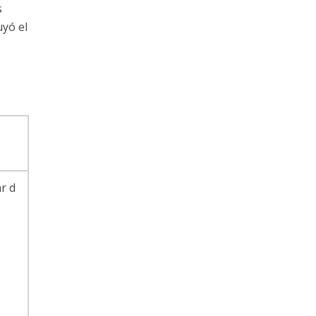
s
uyó el
ar d