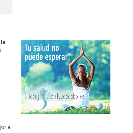
 la
e
,
jor a