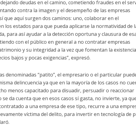
, dejando deudas en el camino, cometiendo fraudes en el serv
tentando contra la imagen y el desempeño de las empresas
sí que aquí surgen dos caminos: uno, colaborar en el
n los estados para que pueda aplicarse la normatividad de l
da, para así ayudar a la detección oportuna y clausura de es
istiendo con el público en general a no contratar empresas
atrimonio y su integridad a la vez que fomentan la existenci
ecios bajos y pocas exigencias”, expresó.
s denominadas “patito”, el empresario o el particular pued
 misma delincuencia ya que en la mayoría de los casos no cu
cho menos capacitado para disuadir, persuadir o reaccionar
 se da cuenta que en esos casos sí gasta, no invierte, ya qu
 contratado a una empresa de ese tipo, recurre a una empre
evamente víctima del delito, para invertir en tecnología de 
laró.