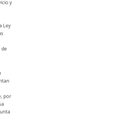
icio y
a Ley
as
a de
e
entan
e, por
sa
punta