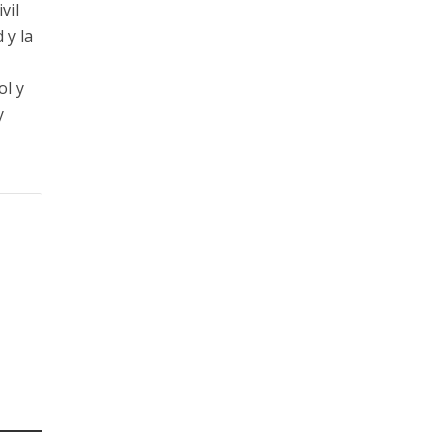
vil
 y la
ol y
y