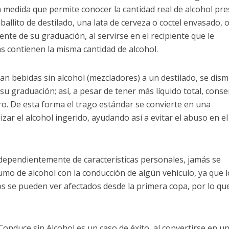
a medida que permite conocer la cantidad real de alcohol pr
aballito de destilado, una lata de cerveza o coctel envasado, 
nte de su graduación, al servirse en el recipiente que le
s contienen la misma cantidad de alcohol.
n bebidas sin alcohol (mezcladores) a un destilado, se dis
su graduación; así, a pesar de tener más líquido total, conse
o. De esta forma el trago estándar se convierte en una
izar el alcohol ingerido, ayudando así a evitar el abuso en el
ndependientemente de características personales, jamás se
mo de alcohol con la conducción de algún vehículo, ya que l
os se pueden ver afectados desde la primera copa, por lo qu
Conduce sin Alcohol es un caso de éxito, al convertirse en u