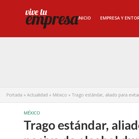
INICIO
EMPRESA Y ENTO
Portada
»
Actualidad
»
México
»
Trago estándar, aliado para evit
MÉXICO
Trago estándar, alia