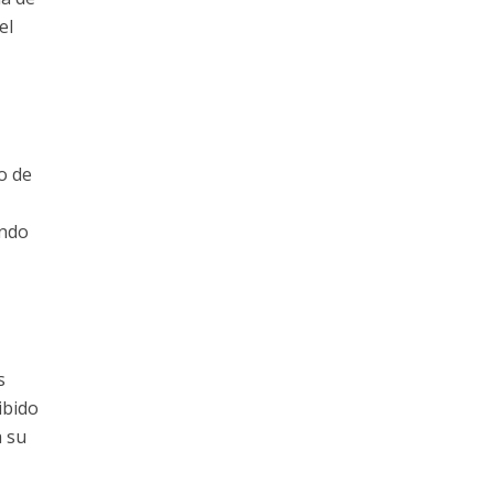
el
o de
ando
s
ibido
a su