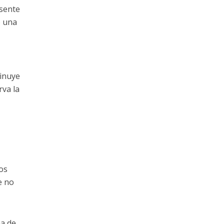
esente
o una
minuye
rva la
os
e no
na de