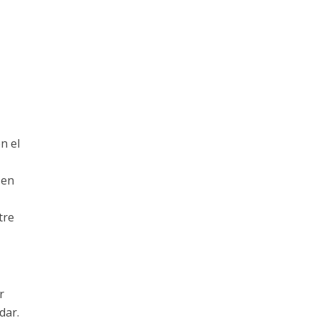
n el
 en
2
tre
r
dar.