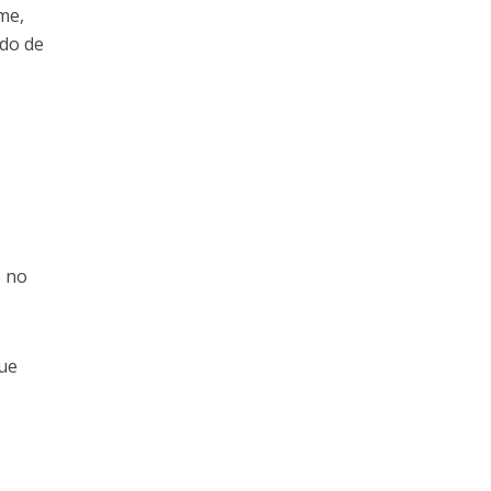
me,
ndo de
e no
que