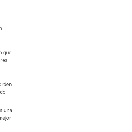
n
do que
gres
 orden
odo
os una
 mejor