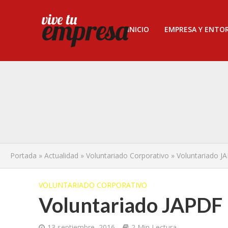
INICIO
EMPRESA Y ENTO
Portada
»
Actualidad
»
Voluntariado Corporativo
»
Voluntariado J
VOLUNTARIADO CORPORATIVO
Voluntariado JAPDF
13 septiembre, 2016
2 Min Lectura