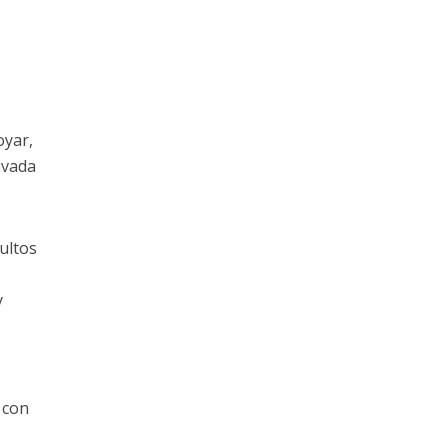
oyar,
rivada
ultos
y
 con