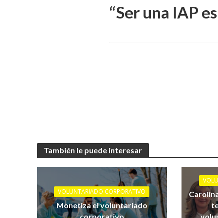
“Ser una IAP es
También le puede interesar
VOLU
VOLUNTARIADO CORPORATIVO
Carolin
Monetiza el voluntariado
t
corporativo
volu