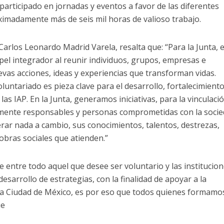
participado en jornadas y eventos a favor de las diferentes
imadamente más de seis mil horas de valioso trabajo.
 Carlos Leonardo Madrid Varela, resalta que: “Para la Junta, e
pel integrador al reunir individuos, grupos, empresas e
vas acciones, ideas y experiencias que transforman vidas.
untariado es pieza clave para el desarrollo, fortalecimiento
as IAP. En la Junta, generamos iniciativas, para la vinculaci
mente responsables y personas comprometidas con la socie
erar nada a cambio, sus conocimientos, talentos, destrezas,
 obras sociales que atienden.”
e entre todo aquel que desee ser voluntario y las institucio
esarrollo de estrategias, con la finalidad de apoyar a la
la Ciudad de México, es por eso que todos quienes formamo
ue