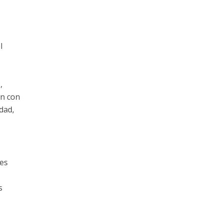
l
,
ón con
dad,
nes
s