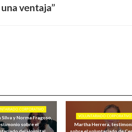
 una ventaja”
NTARIADO CORPORATIVO
VOLUNTARIADO CORPORATIVO
a Silva y Norma Fragoso,
estimonio sobre el
Martha Herrera, testimon
ntariado del Hospital
sobre el voluntariado de C