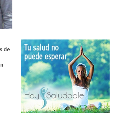
s de
ón