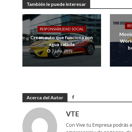
También le puede interesar
RE
RESPONSABILIDAD SOCIAL
Movim
Crean auto que funciona con
World
agua salada
b
2 julio, 2019
Acerca del Autor
VTE
Con Vive tu Empresa podrás e