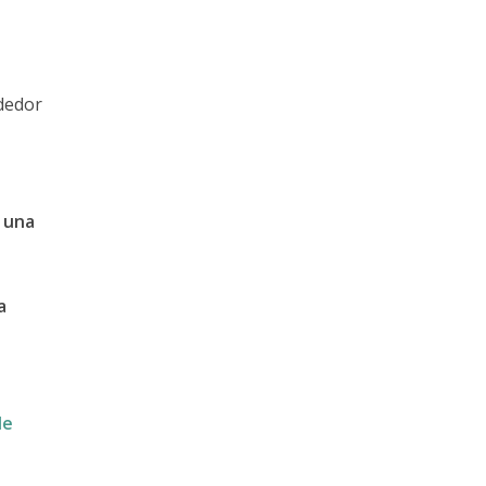
e
ededor
y una
a
de