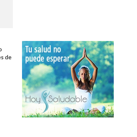
o
es de