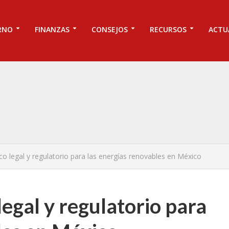
RNO
FINANZAS
CONSEJOS
RECURSOS
ACTU
co legal y regulatorio para las energías renovables en México
egal y regulatorio para