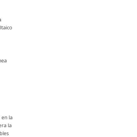
a
ltaico
nea
 en la
era la
bles