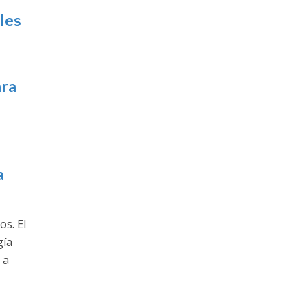
les
ara
a
os. El
gía
 a