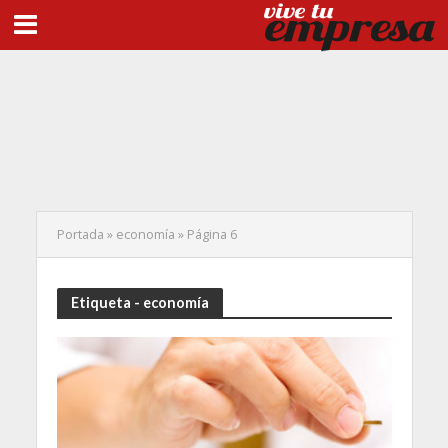
Portada
»
economía
»
Página 6
Etiqueta - economía