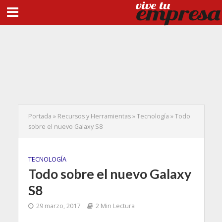
Portada
»
Recursos y Herramientas
»
Tecnología
»
Todo
sobre el nuevo Galaxy S8
TECNOLOGÍA
Todo sobre el nuevo Galaxy
S8
29 marzo, 2017
2 Min Lectura