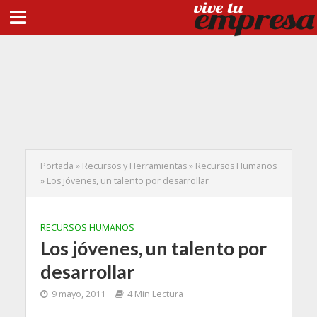
Portada
»
Recursos y Herramientas
»
Recursos Humanos
»
Los jóvenes, un talento por desarrollar
RECURSOS HUMANOS
Los jóvenes, un talento por
desarrollar
9 mayo, 2011
4 Min Lectura