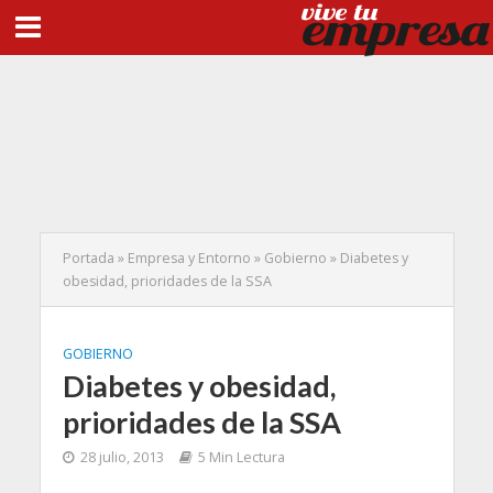
Portada
»
Empresa y Entorno
»
Gobierno
»
Diabetes y
obesidad, prioridades de la SSA
GOBIERNO
Diabetes y obesidad,
prioridades de la SSA
28 julio, 2013
5 Min Lectura