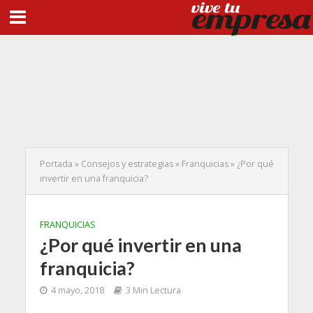
Portada
»
Consejos y estrategias
»
Franquicias
»
¿Por qué
invertir en una franquicia?
FRANQUICIAS
¿Por qué invertir en una
franquicia?
4 mayo, 2018
3 Min Lectura