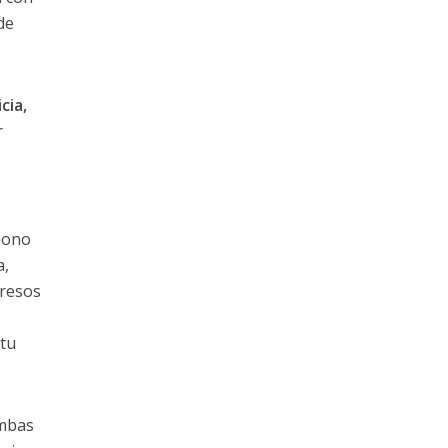
de
cia,
r
ciono
a,
gresos
 tu
ambas