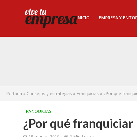
INICIO
EMPRESA Y ENTO
Portada
»
Consejos y estrategias
»
Franquicias
»
¿Por qué franqui
FRANQUICIAS
¿Por qué franquiciar
19 marzo, 2019
2 Min Lectura