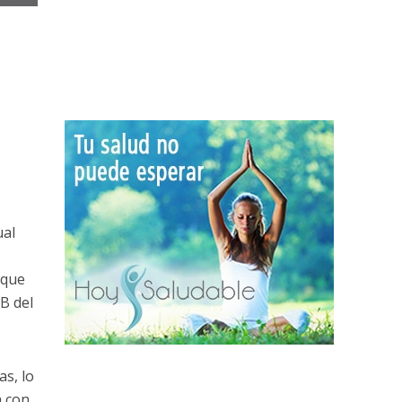
.
ual
 que
B del
as, lo
a con