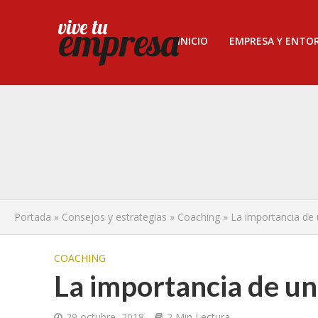
INICIO
EMPRESA Y ENTO
Portada
»
Consejos y estrategias
»
Coaching
»
La importancia de u
COACHING
La importancia de un 
29 octubre, 2018
2 Min Lectura