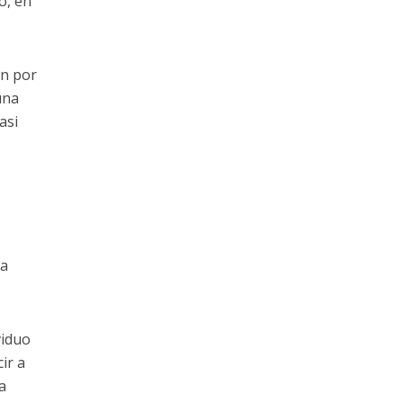
o, en
én por
una
asi
na
viduo
ir a
a