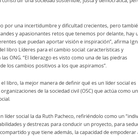
 construir una sociedad sostenible, justa y democrática, per
do por una incertidumbre y dificultad crecientes, pero tambi
grandes y apasionantes retos que tenemos por delante, hay 
entes que puedan aportar visión e inspiración”, afirma Ign
l libro Líderes para el cambio social: características y
 las ONG. “El liderazgo es visto como una de las piedras
de los cambios positivos a los que aspiramos”.
el libro, la mejor manera de definir qué es un líder social es
organizaciones de la sociedad civil (OSC) que actúa como u
cial.
n líder social la da Ruth Pacheco, refiriéndolo como un “indi
abilidades y destrezas para conducir un proyecto, para seduc
 compartido y que tiene además, la capacidad de empoderar 