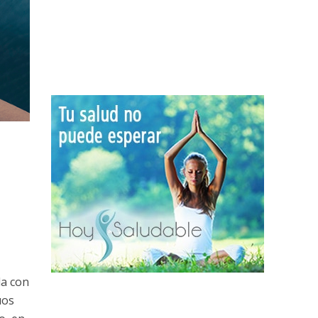
da con
uos