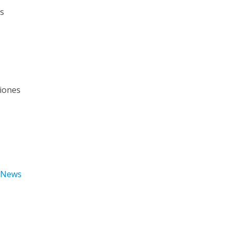
es
iones
kNews