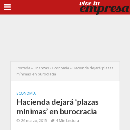
Portada
»
Finanzas
»
Economía
»
Hacienda dejará ‘plazas
mínimas’ en burocracia
ECONOMÍA
Hacienda dejará ‘plazas
mínimas’ en burocracia
26 marzo, 2015
4 Min Lectura