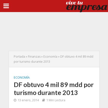
Portada
»
Finanzas
»
Economía
»
DF obtuvo 4 mil 89 mdd
por turismo durante 2013
ECONOMÍA
DF obtuvo 4 mil 89 mdd por
turismo durante 2013
13 enero, 2014
1 Min Lectura