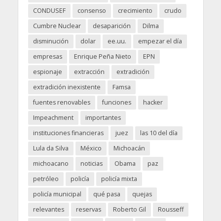
CONDUSEF
consenso
crecimiento
crudo
Cumbre Nuclear
desaparición
Dilma
disminución
dolar
ee.uu.
empezar el día
empresas
Enrique Peña Nieto
EPN
espionaje
extracción
extradición
extradición inexistente
Famsa
fuentes renovables
funciones
hacker
Impeachment
importantes
instituciones financieras
juez
las 10 del día
Lula da Silva
México
Michoacán
michoacano
noticias
Obama
paz
petróleo
policía
policía mixta
policía municipal
qué pasa
quejas
relevantes
reservas
Roberto Gil
Rousseff