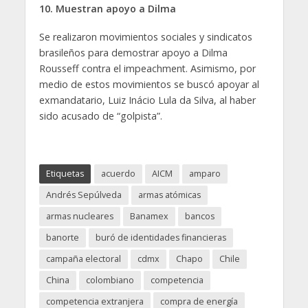
10. Muestran apoyo a Dilma
Se realizaron movimientos sociales y sindicatos
brasileños para demostrar apoyo a Dilma
Rousseff contra el impeachment. Asimismo, por
medio de estos movimientos se buscó apoyar al
exmandatario, Luiz Inácio Lula da Silva, al haber
sido acusado de “golpista”.
Etiquetas
acuerdo
AICM
amparo
Andrés Sepúlveda
armas atómicas
armas nucleares
Banamex
bancos
banorte
buró de identidades financieras
campaña electoral
cdmx
Chapo
Chile
China
colombiano
competencia
competencia extranjera
compra de energía