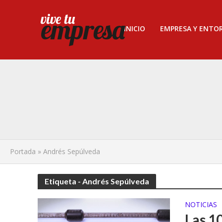
INICIO
EMPRESA Y ENTO
Portada
»
Andrés Sepúlveda
Etiqueta - Andrés Sepúlveda
NOTICIAS
Las 10