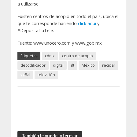
a utilizarse.
Existen centros de acopio en todo el país, ubica el
que te corresponde haciendo
click aquí
y
#DepositaTuTele.
Fuente: www.unocero.com y www.gob.mx
Etiquetas
cdmx
centro de acopio
decodificador
digital
ift
México
reciclar
señal
televisión
También le puede interesar