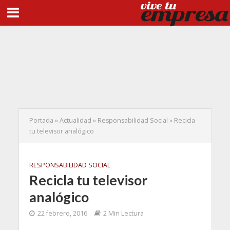
Portada
»
Actualidad
»
Responsabilidad Social
»
Recicla
tu televisor analógico
RESPONSABILIDAD SOCIAL
Recicla tu televisor
analógico
22 febrero, 2016
2 Min Lectura