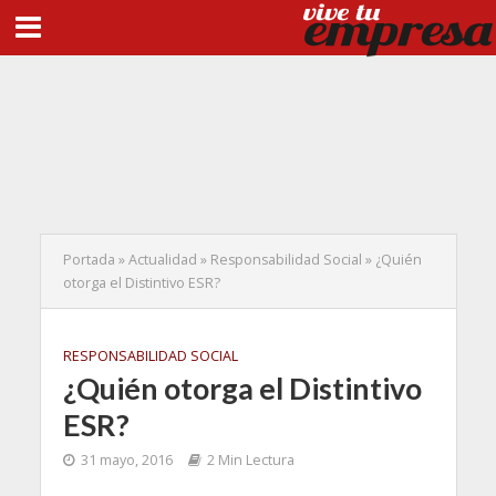
Portada
»
Actualidad
»
Responsabilidad Social
»
¿Quién
otorga el Distintivo ESR?
RESPONSABILIDAD SOCIAL
¿Quién otorga el Distintivo
ESR?
31 mayo, 2016
2 Min Lectura