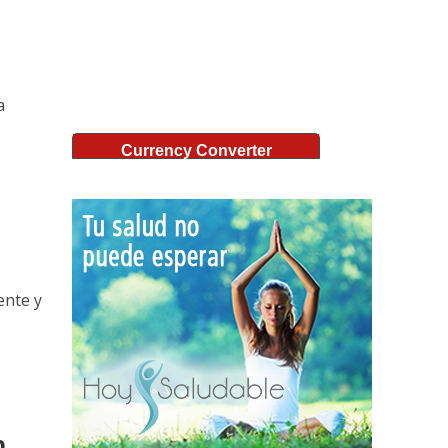
a
Currency Converter
ente y
n