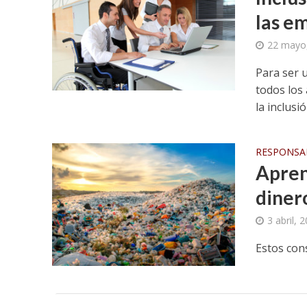
las e
22 mayo
Para ser 
todos los
la inclusió
RESPONSAB
Apren
diner
3 abril, 
Estos cons