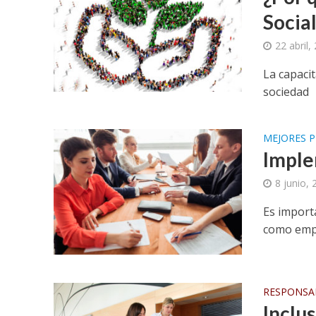
Socia
22 abril,
La capaci
sociedad
MEJORES P
Imple
8 junio,
Es import
como empr
RESPONSAB
Inclu