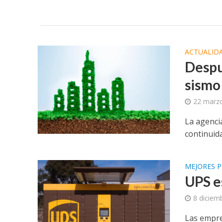
ACTUALID
Despu
sismo
22 marz
La agenci
continuid
MEJORES P
UPS e
8 diciem
Las empre