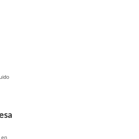
uido
resa
a en