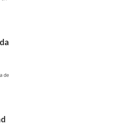
ada
a de
ad