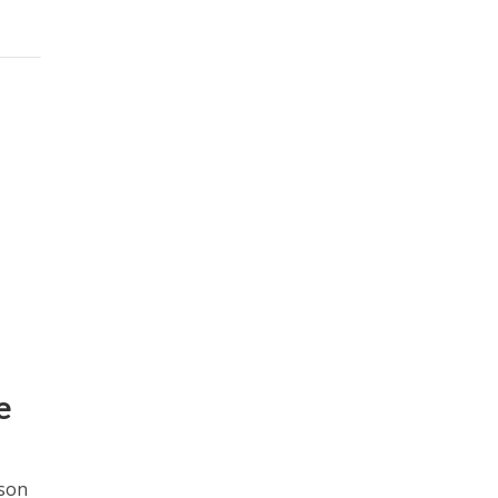
e
 son