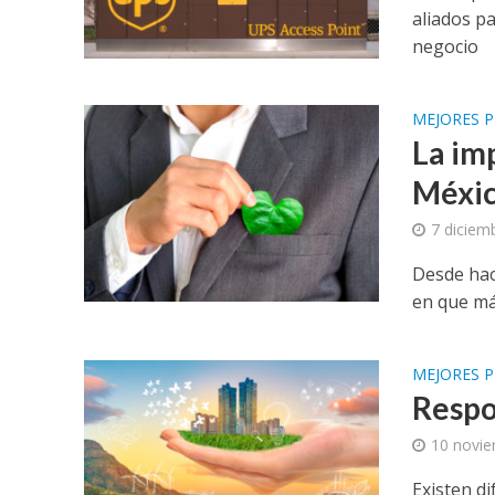
aliados p
negocio
MEJORES P
La im
Méxi
7 diciem
Desde hac
en que m
MEJORES P
Respo
10 novie
Existen d