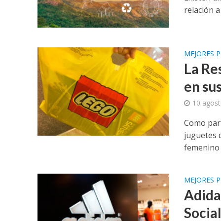
relación a
MEJORES P
La Re
en su
10 agost
Como part
juguetes 
femenino
MEJORES P
Adida
Socia