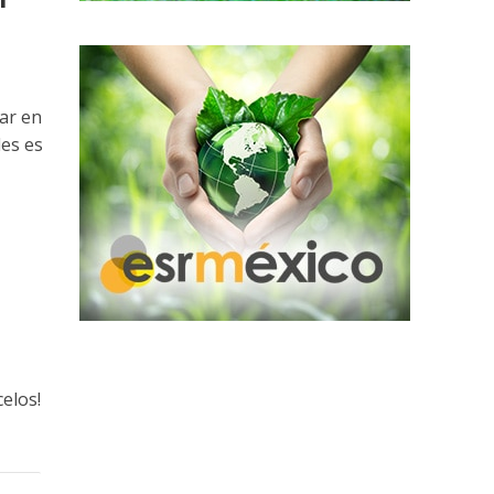
ar en
les es
celos!