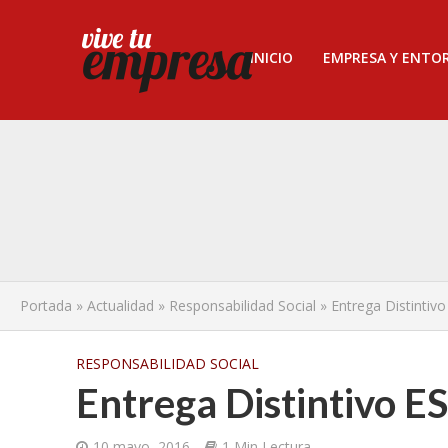
INICIO
EMPRESA Y ENTO
Portada
»
Actualidad
»
Responsabilidad Social
»
Entrega Distintiv
RESPONSABILIDAD SOCIAL
Entrega Distintivo E
10 mayo, 2016
1 Min Lectura