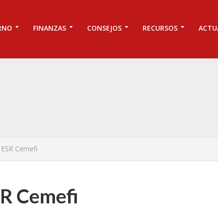
RNO
FINANZAS
CONSEJOS
RECURSOS
ACTU
o ESR Cemefi
SR Cemefi