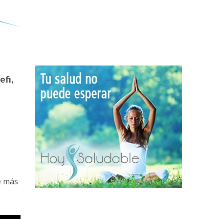
efi,
e más