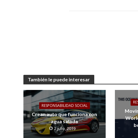
También le puede interesar
RE
RESPONSABILIDAD SOCIAL
Movim
Crean auto que funciona con
World
agua salada
b
2 julio, 2019