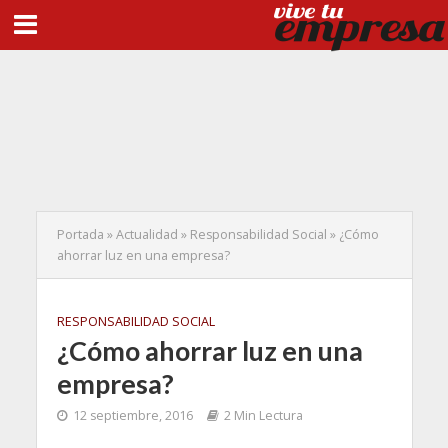
Portada
»
Actualidad
»
Responsabilidad Social
»
¿Cómo
ahorrar luz en una empresa?
RESPONSABILIDAD SOCIAL
¿Cómo ahorrar luz en una
empresa?
12 septiembre, 2016
2 Min Lectura