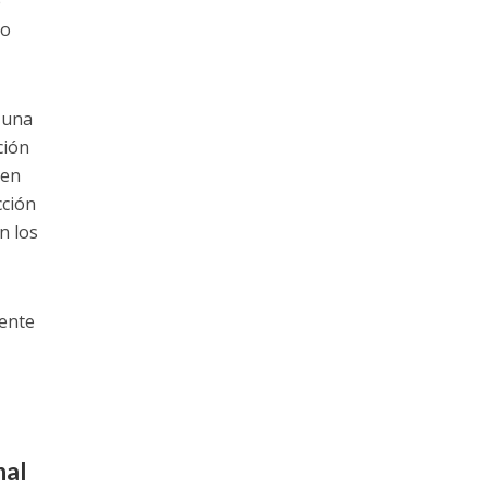
e
do
 una
ción
 en
cción
n los
nente
nal