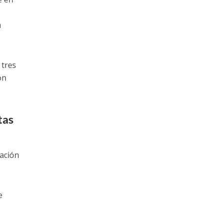
a
 tres
ón
tas
ación
e