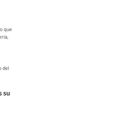
to que
ría,
o del
s su