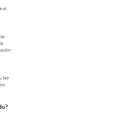
e el
cas
la
dación
%. No
ños
do?