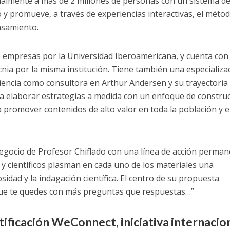
almente a más de 2 millones de personas con un sistema d
o y promueve, a través de experiencias interactivas, el méto
nsamiento.
e empresas por la Universidad Iberoamericana, y cuenta con
nia por la misma institución. Tiene también una especializa
iencia como consultora en Arthur Andersen y su trayectoria
ra elaborar estrategias a medida con un enfoque de constru
 promover contenidos de alto valor en toda la población y e
egocio de Profesor Chiflado con una línea de acción perma
 científicos plasman en cada uno de los materiales una
osidad y la indagación científica. El centro de su propuesta
que te quedes con más preguntas que respuestas…”
rtificación WeConnect, iniciativa internacio