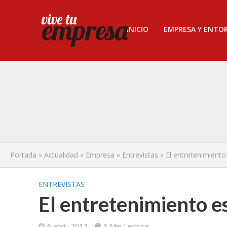
INICIO
EMPRESA Y ENTO
Portada
»
Actualidad
»
Empresa
»
Entrevistas
»
El entretenimiento
ENTREVISTAS
El entretenimiento es
6 abril, 2017
5 Min Lectura