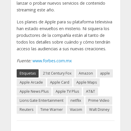
lanzar o probar nuevos servicios de contenido
streaming este año.
Los planes de Apple para su plataforma televisiva
han estado envueltos en misterio. Ni siquiera los
productores de la compañía están al tanto de
todos los detalles sobre cuándo y cómo tendrán
acceso las audiencias a sus nuevas creaciones.
Fuente:
www.forbes.com.mx
Etiquetas
21st Century Fox
Amazon
apple
Apple Arcade
Apple Card
Apple Maps
Apple News Plus
Apple TV Plus
AT&T
Lions Gate Entertainment
netflix
Prime Video
Reuters
Time Warner
Viacom
Walt Disney