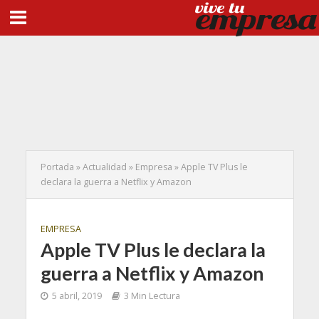
Portada
»
Actualidad
»
Empresa
»
Apple TV Plus le
declara la guerra a Netflix y Amazon
EMPRESA
Apple TV Plus le declara la
guerra a Netflix y Amazon
5 abril, 2019
3 Min Lectura