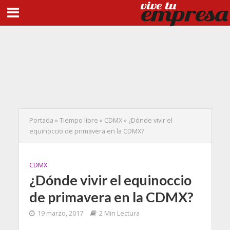
Portada
»
Tiempo libre
»
CDMX
»
¿Dónde vivir el
equinoccio de primavera en la CDMX?
CDMX
¿Dónde vivir el equinoccio
de primavera en la CDMX?
19 marzo, 2017
2 Min Lectura