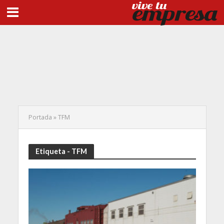
Portada
»
TFM
Etiqueta - TFM