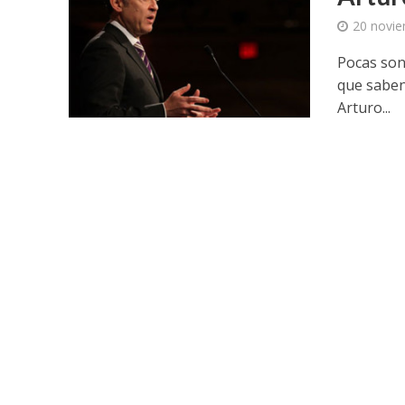
20 novie
Pocas son
que saben
Arturo...