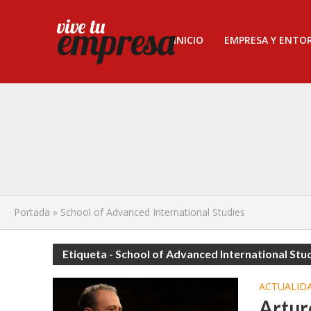
INICIO
EMPRESA Y ENTO
Portada
»
School of Advanced International Studies
Etiqueta - School of Advanced International Stu
ACTUALID
Artur