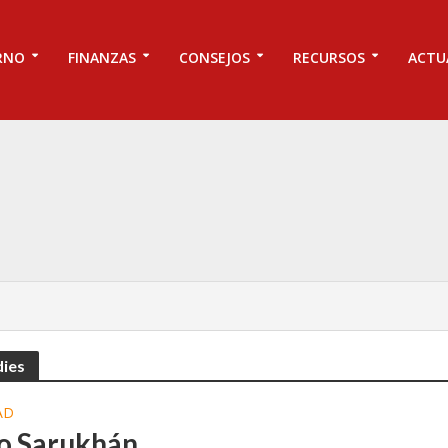
RNO
FINANZAS
CONSEJOS
RECURSOS
ACTU
dies
AD
o Sarukhán