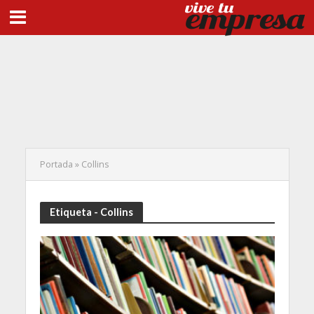
Portada
»
Collins
Etiqueta - Collins