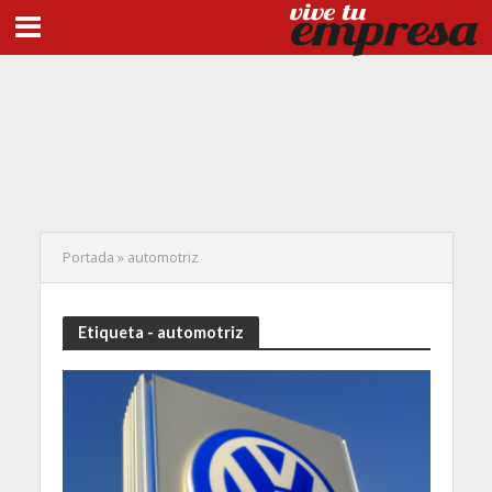
Portada
»
automotriz
Etiqueta - automotriz