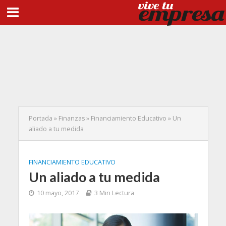
Portada
»
Finanzas
»
Financiamiento Educativo
»
Un
aliado a tu medida
FINANCIAMIENTO EDUCATIVO
Un aliado a tu medida
10 mayo, 2017
3 Min Lectura