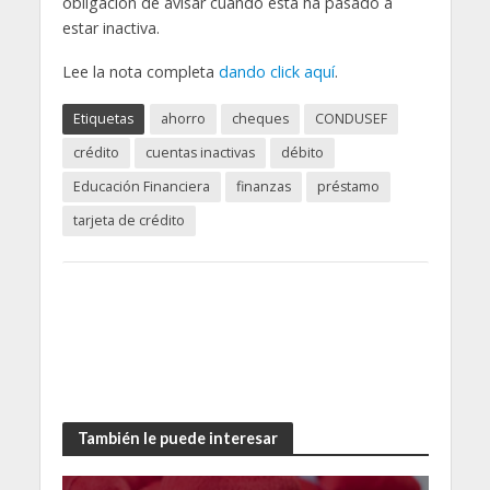
obligación de avisar cuando ésta ha pasado a
estar inactiva.
Lee la nota completa
dando click aquí
.
Etiquetas
ahorro
cheques
CONDUSEF
crédito
cuentas inactivas
débito
Educación Financiera
finanzas
préstamo
tarjeta de crédito
También le puede interesar