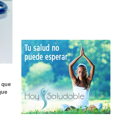
a que
que