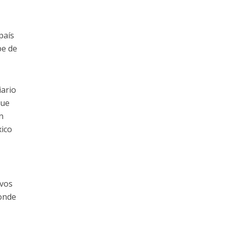
país
be de
iario
que
n
xico
ivos
donde