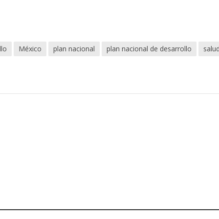
llo
México
plan nacional
plan nacional de desarrollo
salu