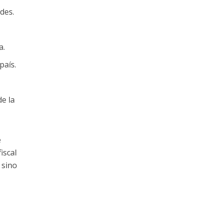
des.
a.
país.
de la
e
iscal
 sino