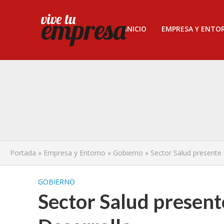
INICIO
EMPRESA Y ENTO
Portada
»
Empresa y Entorno
»
Gobierno
»
Sector Salud presente 
GOBIERNO
Sector Salud present