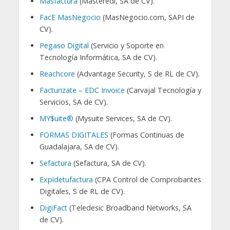
Masfactura
(Masteredi, SA de CV).
FacE MasNegocio
(MasNegocio.com, SAPI de
CV).
Pegaso Digital
(Servicio y Soporte en
Tecnología Informática, SA de CV).
Reachcore
(Advantage Security, S de RL de CV).
Facturizate – EDC Invoice
(Carvajal Tecnología y
Servicios, SA de CV).
MY$uite®
(Mysuite Services, SA de CV).
FORMAS DIGITALES
(Formas Continuas de
Guadalajara, SA de CV).
Sefactura
(Sefactura, SA de CV).
Expidetufactura
(CPA Control de Comprobantes
Digitales, S de RL de CV).
DigiFact
(Teledesic Broadband Networks, SA
de CV).