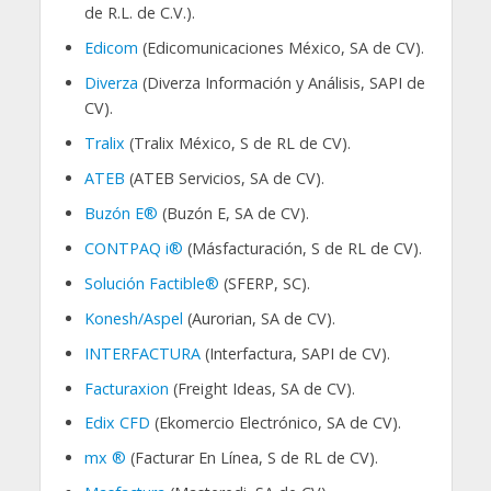
de R.L. de C.V.).
Edicom
(Edicomunicaciones México, SA de CV).
Diverza
(Diverza Información y Análisis, SAPI de
CV).
Tralix
(Tralix México, S de RL de CV).
ATEB
(ATEB Servicios, SA de CV).
Buzón E®
(Buzón E, SA de CV).
CONTPAQ i®
(Másfacturación, S de RL de CV).
Solución Factible®
(SFERP, SC).
Konesh/Aspel
(Aurorian, SA de CV).
INTERFACTURA
(Interfactura, SAPI de CV).
Facturaxion
(Freight Ideas, SA de CV).
Edix CFD
(Ekomercio Electrónico, SA de CV).
mx ®
(Facturar En Línea, S de RL de CV).