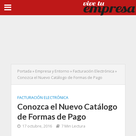
Portada
»
Empresa y Entorno
»
Facturación Electrónica
»
Conozca el Nuevo Catálogo de Formas de Pago
FACTURACIÓN ELECTRÓNICA
Conozca el Nuevo Catálogo
de Formas de Pago
17 octubre, 2016
7 Min Lectura