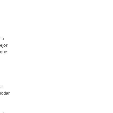
rio
ejor
 que
al
modar