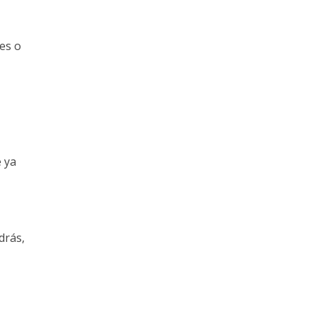
es o
 ya
drás,