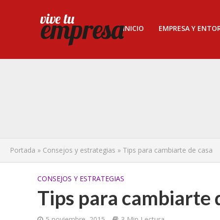
INICIO
EMPRESA Y ENTO
Portada
»
Consejos y estrategias
»
Tips para cambiarte de casa
CONSEJOS Y ESTRATEGIAS
Tips para cambiarte 
5 noviembre, 2015
3 Min Lectura