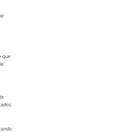
ar
e que
le.
te
cados
rcando