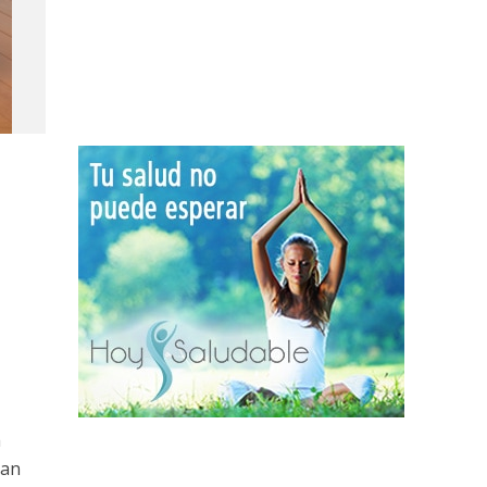
a
van