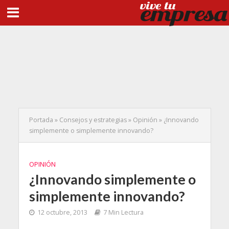
Portada
»
Consejos y estrategias
»
Opinión
»
¿Innovando
simplemente o simplemente innovando?
OPINIÓN
¿Innovando simplemente o
simplemente innovando?
12 octubre, 2013
7 Min Lectura