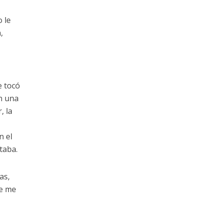
 le
,
e
e tocó
en una
, la
n el
taba.
as,
ue me