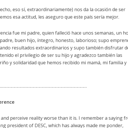
hecho, eso sí, extraordinariamente) nos da la ocasión de ser
mos esa actitud, les aseguro que este país sería mejor.
rencia fue mi padre, quien falleció hace unos semanas, un 
padre, buen hijo, íntegro, honesto, laborioso; supo empren
grando resultados extraordinarios y supo también disfrutar d
enido el privilegio de ser su hijo y agradezco también las
iño y solidaridad que hemos recibido mi mamá, mi familia y
…………………………………………………………………………
erence
and perceive reality worse than it is. I remember a saying f
ng president of DESC, which has always made me ponder,