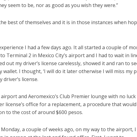
hey seem to be, nor as good as you wish they were.”
 the best of themselves and it is in those instances when ho
experience I had a few days ago. It all started a couple of m
to Terminal 2 in Mexico City’s airport and I had to wait in lin
d out my driver’s license carelessly, showed it and ran to se
 wallet. I thought, ‘I will do it later otherwise I will miss my p
driver’s license.
e airport and Aeromexico’s Club Premier lounge with no luck 
ver license’s office for a replacement, a procedure that would
ion to the cost of around $600 pesos.
e Monday, a couple of weeks ago, on my way to the airport, I