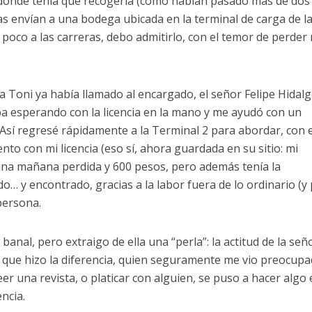
ónde tenía que recogerla (como habían pasado más de dos
as envían a una bodega ubicada en la terminal de carga de l
n poco a las carreras, debo admitirlo, con el temor de perder
a Toni ya había llamado al encargado, el señor Felipe Hidalg
a esperando con la licencia en la mano y me ayudó con un
 Así regresé rápidamente a la Terminal 2 para abordar, con e
ento con mi licencia (eso sí, ahora guardada en su sitio: mi
una mañana perdida y 600 pesos, pero además tenía la
o… y encontrado, gracias a la labor fuera de lo ordinario (y 
persona.
banal, pero extraigo de ella una “perla”: la actitud de la señ
 que hizo la diferencia, quien seguramente me vio preocupa
eer una revista, o platicar con alguien, se puso a hacer algo 
ncia.