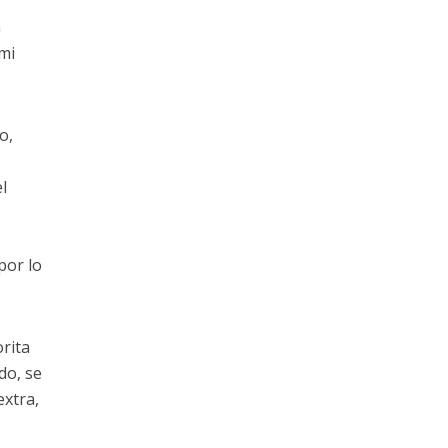
a
 mi
o,
l
por lo
orita
do, se
extra,