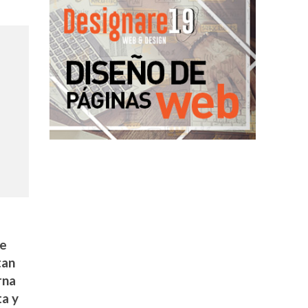
ue
tan
rna
ta y