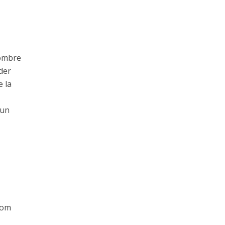
hombre
der
e la
 un
rom