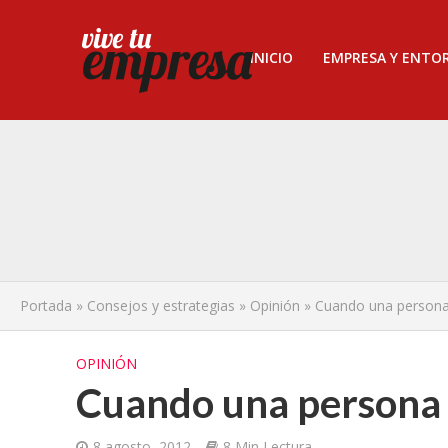
INICIO
EMPRESA Y ENTO
Portada
»
Consejos y estrategias
»
Opinión
»
Cuando una persona 
OPINIÓN
Cuando una persona h
8 agosto, 2012
8 Min Lectura