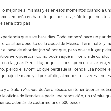
n lo mejor de sí mismas y es en esos momentos cuando a uno
ramos empeño en hacer lo que nos toca, sólo lo que nos toca
e sería otro país.
 experiencia que tuve hace días. Todo empezó hace un par d
rreras al aeropuerto de la ciudad de México, Terminal 2, y m
ar el pase de abordar (no sé por qué, pero en ese lugar pid
e otros aeropuertos). Como pude saqué mi licencia de conducir
ero no la guardé en el lugar que le corresponde: mi cartera, y
o, pierdo el avión”. Lo que perdí fue la licencia. Esa noche, e
i equipaje de mano y el portafolio, al menos tres veces… no es
o y al Salón
Premier
de Aeroméxico, sin tener buenas notici
 a la oficina de licencias a pedir una reposición, un trámite q
menos, además de costarme unos 600 pesos.