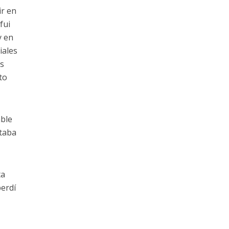
ir en
fui
y en
iales
us
to
able
staba
ta
perdí