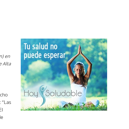
n) en
 Alta
icho
 “Las
El
de