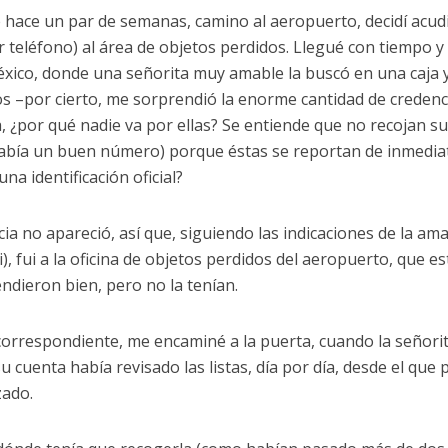
de hace un par de semanas, camino al aeropuerto, decidí acud
 teléfono) al área de objetos perdidos. Llegué con tiempo y 
éxico, donde una señorita muy amable la buscó en una caja 
os –por cierto, me sorprendió la enorme cantidad de credenc
ía, ¿por qué nadie va por ellas? Se entiende que no recojan s
 había un buen número) porque éstas se reportan de inmedia
na identificación oficial?
cia no apareció, así que, siguiendo las indicaciones de la am
, fui a la oficina de objetos perdidos del aeropuerto, que e
ndieron bien, pero no la tenían.
correspondiente, me encaminé a la puerta, cuando la señori
 cuenta había revisado las listas, día por día, desde el que 
zado.