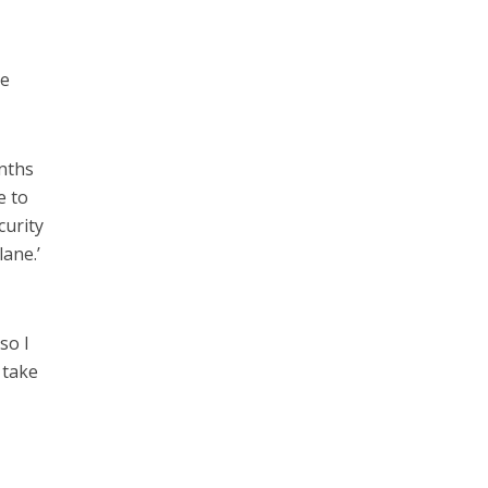
pe
onths
e to
curity
lane.’
so I
 take