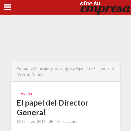
Portada
»
Consejos y estrategias
»
Opinión
»
El papel del
Director General
OPINIÓN
El papel del Director
General
2 marzo, 2017
4 Min Lectura