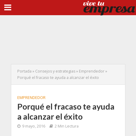
Portada
»
Consejos y estrategias
»
Emprendedor
»
Porqué el fracaso te ayuda a alcanzar el éxito
EMPRENDEDOR
Porqué el fracaso te ayuda
a alcanzar el éxito
9 mayo, 2016
2 Min Lectura