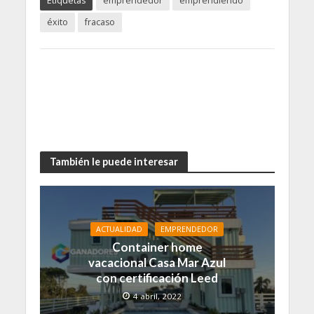
Etiquetas
emprendedor
emprendiendo
éxito
fracaso
También le puede interesar
ACTUALIDAD
EMPRENDEDOR
Container home
vacacional Casa Mar Azul
con certificación Leed
4 abril, 2022