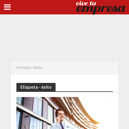
Portada
»
éxito
Etiqueta - éxito