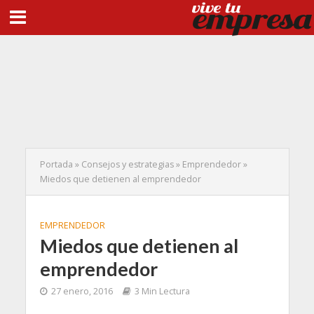
Portada
»
Consejos y estrategias
»
Emprendedor
»
Miedos que detienen al emprendedor
EMPRENDEDOR
Miedos que detienen al
emprendedor
27 enero, 2016
3 Min Lectura