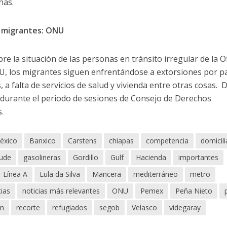
nas.
a migrantes: ONU
e la situación de las personas en tránsito irregular de la O
U, los migrantes siguen enfrentándose a extorsiones por p
, a falta de servicios de salud y vivienda entre otras cosas. 
durante el periodo de sesiones de Consejo de Derechos
.
éxico
Banxico
Carstens
chiapas
competencia
domicili
aude
gasolineras
Gordillo
Gulf
Hacienda
importantes
Línea A
Lula da Silva
Mancera
mediterráneo
metro
cias
noticias más relevantes
ONU
Pemex
Peña Nieto
ón
recorte
refugiados
segob
Velasco
videgaray