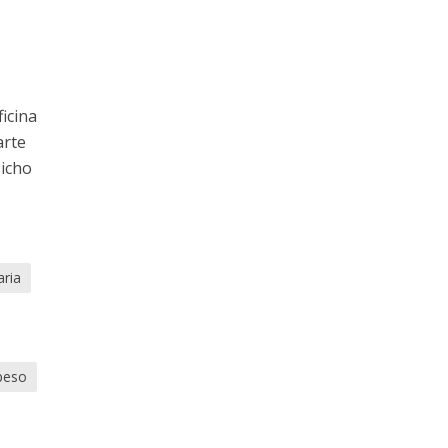
ficina
arte
Dicho
aria
peso