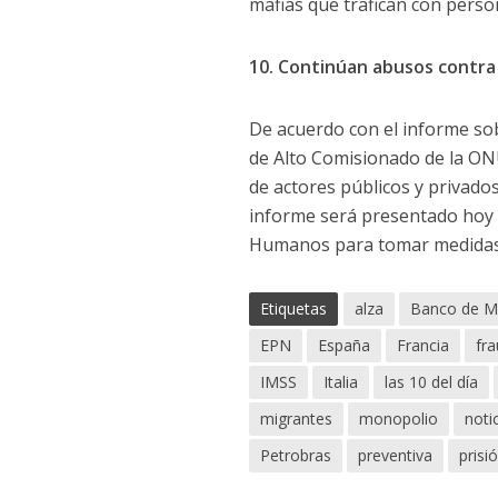
mafias que trafican con perso
10. Continúan abusos contr
De acuerdo con el informe sobr
de Alto Comisionado de la ON
de actores públicos y privados
informe será presentado hoy 
Humanos para tomar medidas
Etiquetas
alza
Banco de M
EPN
España
Francia
fr
IMSS
Italia
las 10 del día
migrantes
monopolio
noti
Petrobras
preventiva
prisi