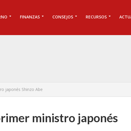
RNO
FINANZAS
CONSEJOS
RECURSOS
ACTU
tro japonés Shinzo Abe
primer ministro japonés