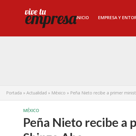
INICIO
EMPRESA Y ENTO
Portada
»
Actualidad
»
México
»
Peña Nieto recibe a primer minis
MÉXICO
Peña Nieto recibe a 