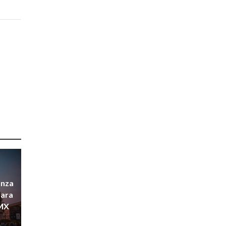
anza
para
DMX