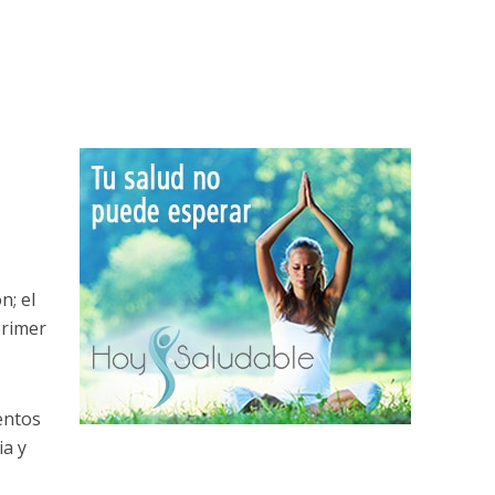
n; el
primer
entos
ia y