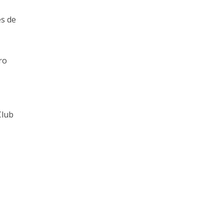
es de
ro
Club