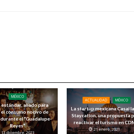
MÉXICO
ACTUALIDAD
MÉXICO
 estándar, aliado para
La startup mexicana Casai l
r el consumo nocivo de
Staycation, una propuesta 
 durante el “Guadalupe-
reactivar el turismo en C
Reyes”
21 enero, 2021
13 diciembre, 2023