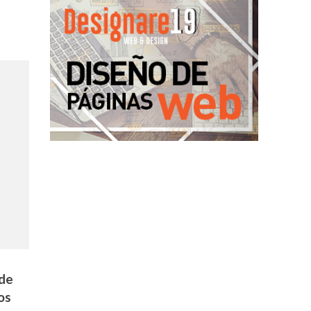
 de
os