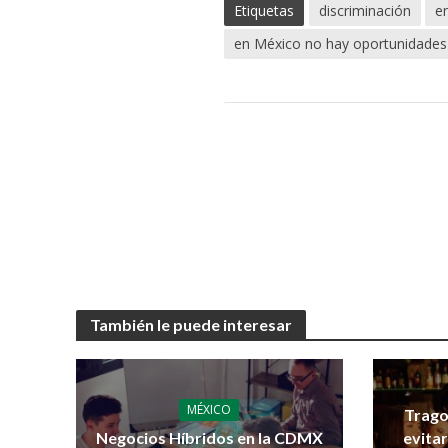
Etiquetas
discriminación
e
en México no hay oportunidade
También le puede interesar
MÉXICO
Trago
Negocios Híbridos en la CDMX
evita