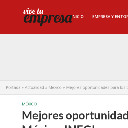
INICIO
EMPRESA Y ENTO
Portada
»
Actualidad
»
México
»
Mejores oportunidades para los 
MÉXICO
Mejores oportunidade