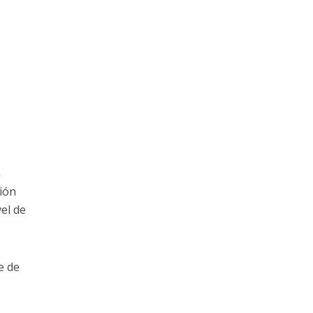
a
ción
el de
e de