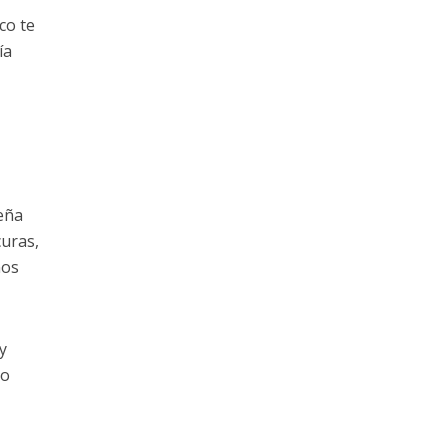
co te
ía
eña
curas,
ños
y
lo