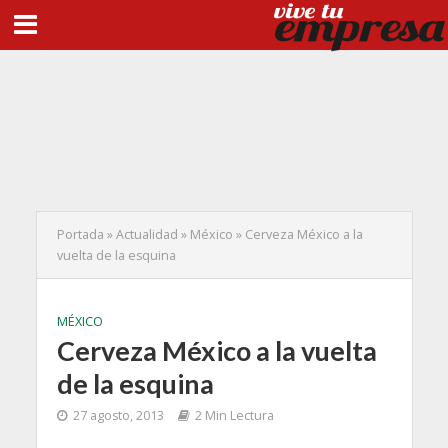
Portada
»
Actualidad
»
México
»
Cerveza México a la
vuelta de la esquina
MÉXICO
Cerveza México a la vuelta
de la esquina
27 agosto, 2013
2 Min Lectura