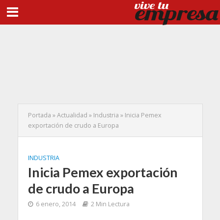
Portada
»
Actualidad
»
Industria
»
Inicia Pemex
exportación de crudo a Europa
INDUSTRIA
Inicia Pemex exportación
de crudo a Europa
6 enero, 2014
2 Min Lectura