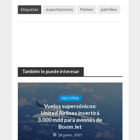
Etiquetas
exportaciones
Pemex
petróleo
También le puede interesar
INDUSTRIA
Vuelos supersónicos:
United Airlines invertirá
3,000 mdd para aviones de
Boom Jet
28 junio, 2021