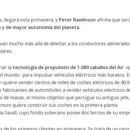
s, llegará esta primavera, y
Peter Rawlinson
afirma que será
o y de mayor autonomía del planeta.
van mucho más allá de deleitar a los conductores adinerado
lares.
har la
tecnología de propulsión de 1.080 caballos del Air
-q
 del mundo- para impulsar vehículos eléctricos más baratos. 
n quiere vender cientos de miles de coches eléctricos de 40.
s fabricantes de automóviles a vender vehículos eléctricos d
o de masas, el mismo objetivo que persigue su antiguo jefe,
inson quiere construir sus coches en la primera planta
abia Saudí, cuyo fondo soberano posee dos tercios de su emp
 de los primeros clientes en primavera. Se trata de un carr