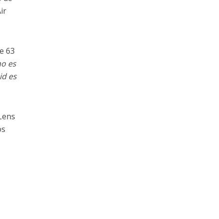
ir
de 63
no es
id es
 Lens
os
s