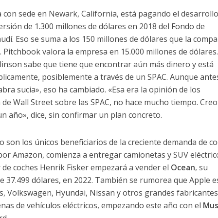
 con sede en Newark, California, está pagando el desarrollo
ersión de 1.300 millones de dólares en 2018 del Fondo de
audí. Eso se suma a los 150 millones de dólares que la compa
 Pitchbook valora la empresa en 15.000 millones de dólares
wlinson sabe que tiene que encontrar aún más dinero y está
blicamente, posiblemente a través de un SPAC. Aunque ante
bra sucia», eso ha cambiado. «Esa era la opinión de los
ón de Wall Street sobre las SPAC, no hace mucho tiempo. Cre
un año», dice, sin confirmar un plan concreto.
o son los únicos beneficiarios de la creciente demanda de c
 por Amazon, comienza a entregar camionetas y SUV eléctric
r de coches Henrik Fisker empezará a vender el
Ocean
, su
de 37.499 dólares, en 2022. También se rumorea que Apple e
s, Volkswagen, Hyundai, Nissan y otros grandes fabricantes
enas de vehículos eléctricos, empezando este año con el
Mus