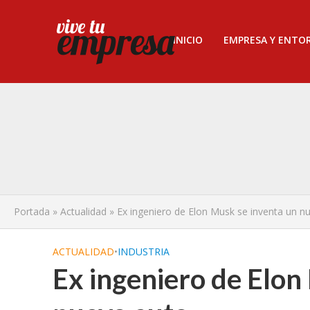
INICIO
EMPRESA Y ENTO
Portada
»
Actualidad
»
Ex ingeniero de Elon Musk se inventa un n
ACTUALIDAD
•
INDUSTRIA
Ex ingeniero de Elon