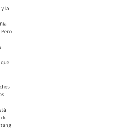
 y la
ñía
. Pero
s
o que
oches
os
stá
 de
tang