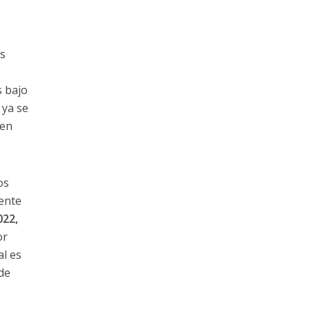
as
s bajo
ya se
gen
os
mente
022,
or
al es
de