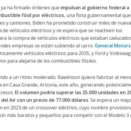
. ya ha firmado órdenes que
impulsan al gobierno federal a
mbustible fósil por eléctricos
, una flota gubernamental que
hes y camiones. Biden ha prometido construir miles de nuev
 de vehículos eléctricos y se espera que se reactiven los
 para la compra de vehículos eléctricos que estaban caducado
randes empresas se están subiendo al carro.
General Motors
nicamente vehículos eléctricos para 2035, y Ford y Volkswa
os para alejarse de los combustibles fósiles.
ndo a un ritmo moderado. Rawlinson quiere fabricar al men
ta en Casa Grande, Arizona, este año, generando potencial
gresos.
El volumen podría superar las 25.000 unidades en 2
 del Air con un precio de 77.000 dólares
. Se espera un may
ón en 2023 de un crossover eléctrico, cuyo nombre provision
aún más baratos y pequeños para competir con el Modelo 3 