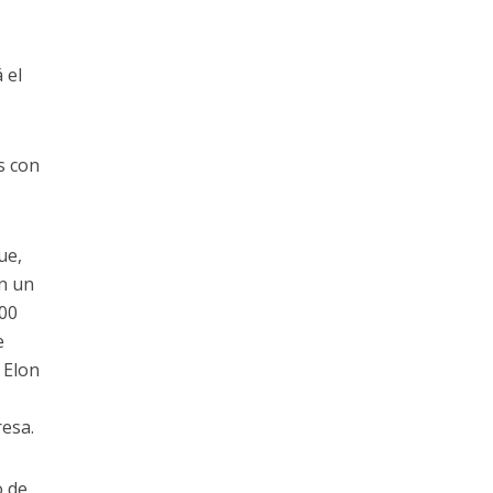
 el
s con
ue,
En un
000
e
 Elon
resa.
o de