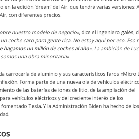
to en la edición ‘dream’ del Air, que tendrá varias versiones: A
ir, con diferentes precios.
obre nuestro modelo de negocio»
, dice el ingeniero galés, 
r un coche caro para gente rica. No estoy aquí por eso. Eso 
e hagamos un millón de coches al año
«. La ambición de Luc
 somos una obra minoritaria»
.
ida carrocería de aluminio y sus característicos faros «Micro
nflexión. Forma parte de una nueva ola de vehículos eléctric
iento de las baterías de iones de litio, de la ampliación del
ara vehículos eléctricos y del creciente interés de los
 fomentado Tesla. Y la Administración Biden ha hecho de lo
idad.
cos