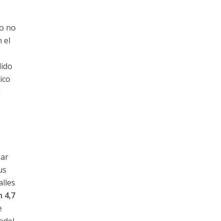
ro no
 el
dido
ico
a
uar
us
alles
n 4,7
e